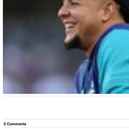
0
Comment
s