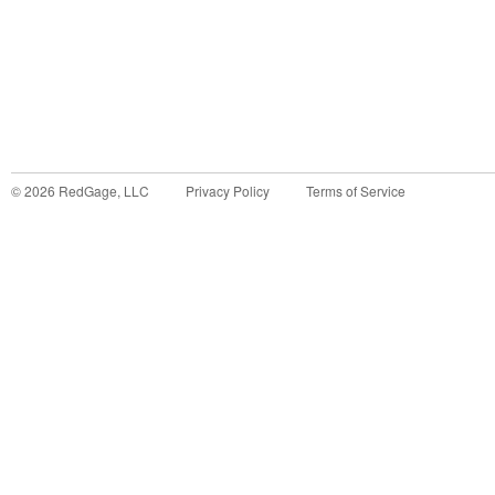
©
2026
RedGage, LLC
Privacy Policy
Terms of Service