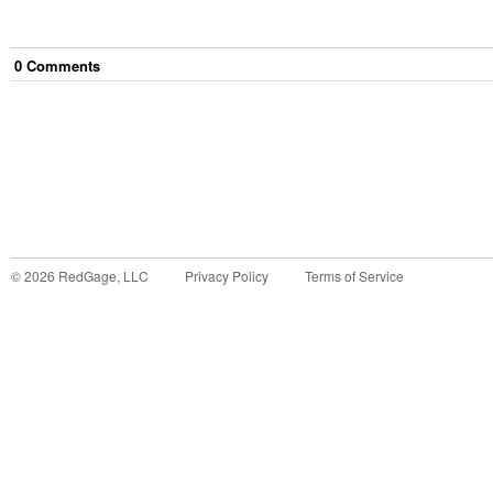
0
Comment
s
©
2026
RedGage, LLC
Privacy Policy
Terms of Service