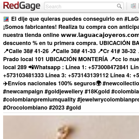
El dije que quieras puedes conseguirlo en #La
¡Somos fabricantes! Realiza tu compra con anticip
nuestra tienda online 𝘄𝘄𝘄.𝗹𝗮𝗴𝘂𝗮𝗰𝗮𝗷𝗼𝘆𝗲𝗿𝗼𝘀.𝗰
descuento % en tu primera compra. UBICACIÓN
📍Calle 38# 41-26 📍Calle 38# 41-33 📍Cr 41# 38-32 
Prado local 101 UBICACIÓN MONTERÍA 📍cc lo nues
local 289 📲Whatsapp : Línea 1: +573008472841 Lín
+573103481333 Línea 3: +573143139112 Línea 4: +
✈️Envíos nacionales 100% seguros🌍 #newcollecti
#newcampaign #goldjewellery #18Kgold #colombia
#colombianpremiumquality #jewelwrycolombianp
#Orocolombiano #2023 #gold