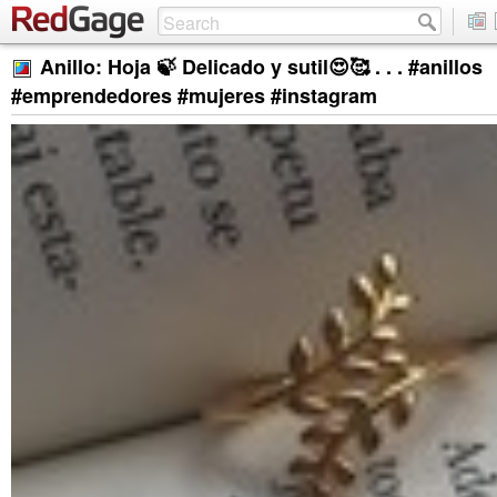
Anillo: Hoja 🍃 Delicado y sutil😍🥰 . . . #anillos
#emprendedores #mujeres #instagram