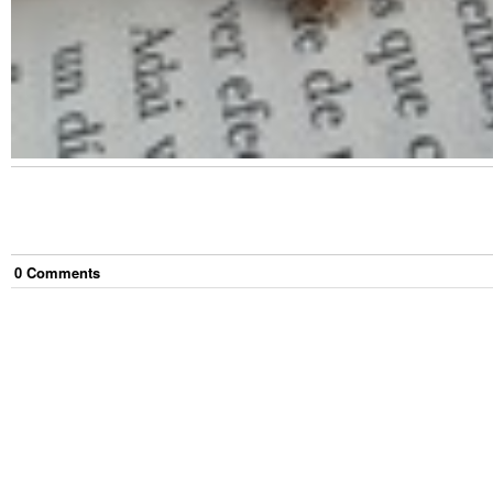
0
Comment
s