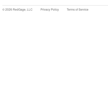
©
2026
RedGage, LLC
Privacy Policy
Terms of Service