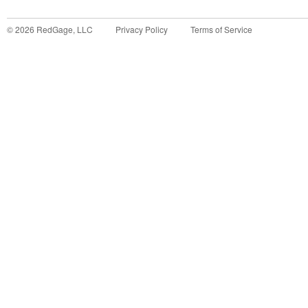
©
2026
RedGage, LLC
Privacy Policy
Terms of Service