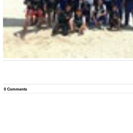
0
Comment
s