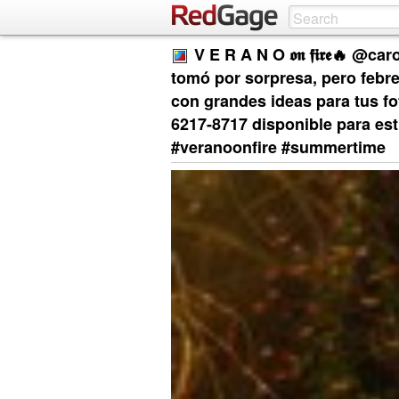
V E R A N O 𝖔𝖓 𝖋𝖎𝖗𝖊🔥 @
tomó por sorpresa, pero febr
con grandes ideas para tus fo
6217-8717 disponible para es
#veranoonfire #summertime