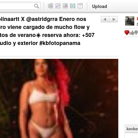
Upload
carolinaartt X @astridgrra Enero nos
ero viene cargado de mucho flow y
tos de verano☀️ reserva ahora: +507
tudio y exterior #kbfotopanama
kevbe