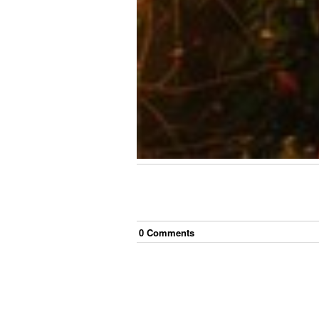
0
Comment
s