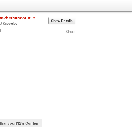
kevbethancourt12
Show Details
Subscribe
Share
thancourt12's Content