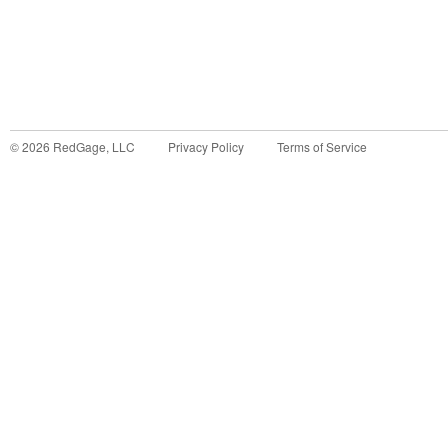
©
2026
RedGage, LLC
Privacy Policy
Terms of Service