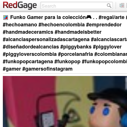
Funko Gamer para la colección🎮 . . #regal/arte #
#hechoamano #hechoencolombia #emprendedor
#handmadeceramics #handmadeisbetter
#alcanciaspersonalizadascartagena #alcanciascar
#diseñadordealcancias #piggybanks #piggylover
#piggyloverscolombia #porcelanafria #colombianart
#funkopopcartagena #funkopop #funkopopcolomb
#gamer #gamersofinstagram