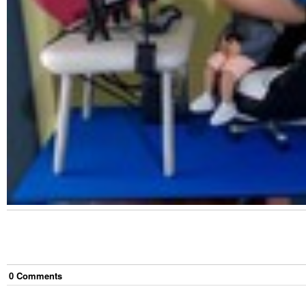
0
Comment
s