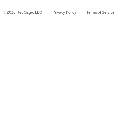
©
2026
RedGage, LLC
Privacy Policy
Terms of Service