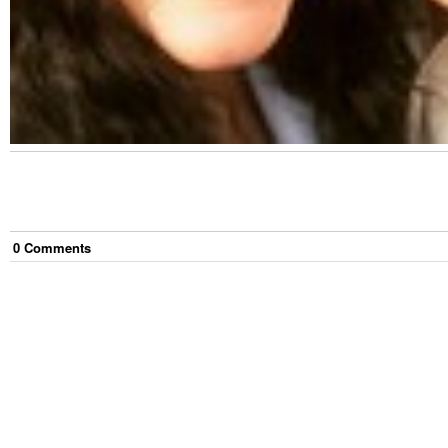
0
Comment
s