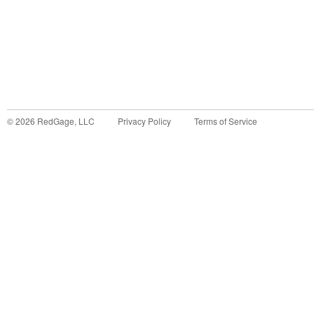
©
2026
RedGage, LLC
Privacy Policy
Terms of Service