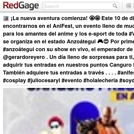
¡La nueva aventura comienza! 🤩🤩 Este 10 de d
encontrarnos en el AniFest, un evento lleno de mu
para los amantes del anime y los e-sport de toda #
se organiza en el estado Anzoátegui 🎮😍 Por prim
#anzoátegui con su show en vivo, el emperador de
@gerardoreyero . Un día lleno de sorpresas para ti
adquirir tus entradas en nuestros puntos Canguro 
También adquiere tus entradas a través . . . . #ani
#cosplay #juliocesaryl #evento #holalecheria #so