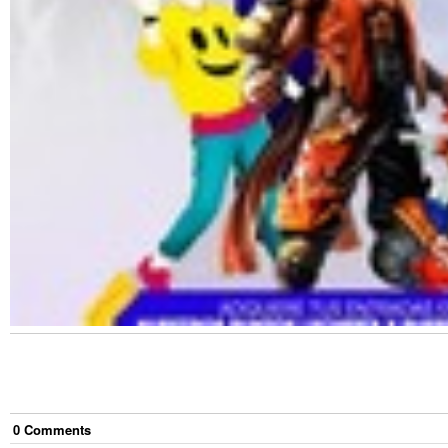
0
Comment
s