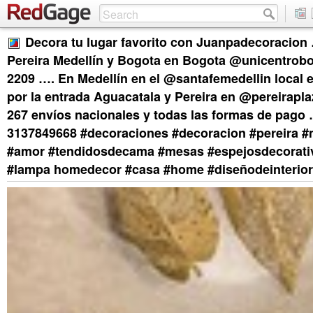
Decora tu lugar favorito con Juanpadecoracion
Pereira Medellín y Bogota en Bogota @unicentrobo
2209 …. En Medellín en el @santafemedellin local e
por la entrada Aguacatala y Pereira en @pereirapla
267 envíos nacionales y todas las formas de pago
3137849668 #decoraciones #decoracion #pereira #m
#amor #tendidosdecama #mesas #espejosdecorati
#lampa homedecor #casa #home #diseñodeinterio