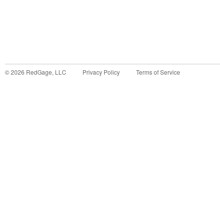
©
2026
RedGage, LLC
Privacy Policy
Terms of Service