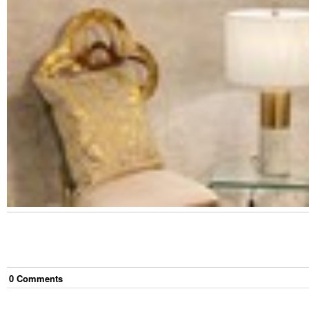
0
Comment
s