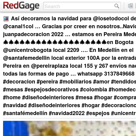
Así decoramos la navidad para @losetodocol de
@canal1col … Gracias por creer en nosotros..Navi
juanpadecoracion 2022 … estamos en Pereira Mede
🎄🎄🎄🎄🎄🎄🎄🎄🎄🎄🎄🎄🎄🎄🎄🎄🎄🎄🎄en Bogota
@unicentrobogota local 2209 …. En Medellín en el
@santafemedellin local exterior 100A por la entrad
Pereira en @pereiraplaza local 155 y 267 envíos na
todas las formas de pago … whatsapp 3137849668
#decoracion #pereira #mobiliarios #amor #tendid
#mesas #espejosdecorativos #colombia #homedec
#home #diseñodeinteriores #mesa #hogar #compr
#navidad #diseñodeinteriores #hogar #decoracion
#santafémedellín #navidad2022 #espejos #unicent