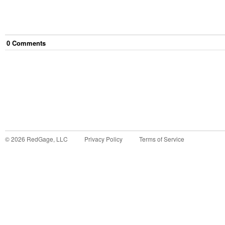
0
Comment
s
©
2026
RedGage, LLC
Privacy Policy
Terms of Service