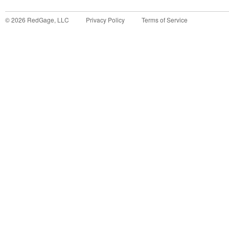
©
2026
RedGage, LLC
Privacy Policy
Terms of Service