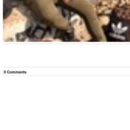
0
Comment
s