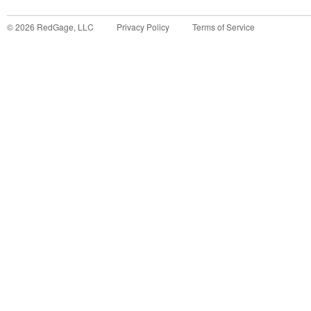
©
2026
RedGage, LLC
Privacy Policy
Terms of Service