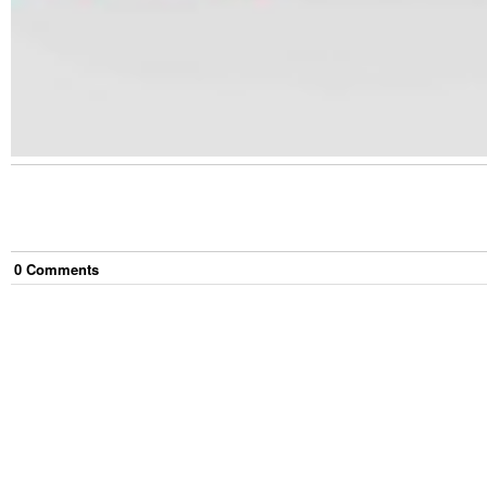
0
Comment
s