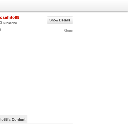
josehito88
Show Details
Subscribe
Share
ito88's Content