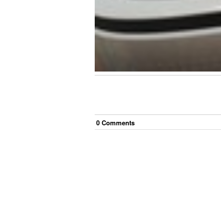
0
Comment
s