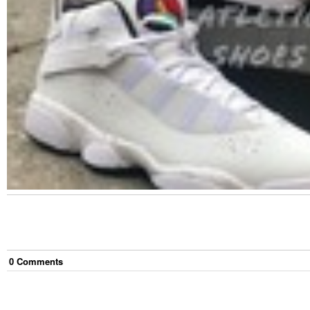
0
Comment
s