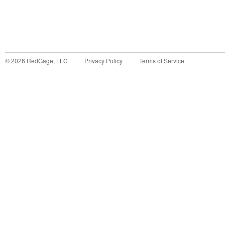
©
2026
RedGage, LLC
Privacy Policy
Terms of Service