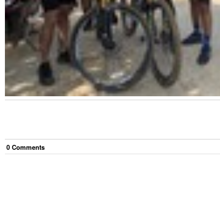
0
Comment
s