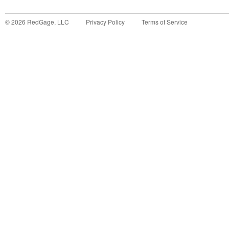
©
2026
RedGage, LLC
Privacy Policy
Terms of Service