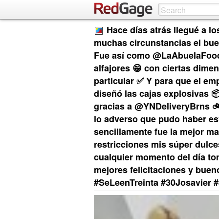
Hace días atrás llegué a l
muchas circunstancias el bue
Fue así como @LaAbuelaFoods
alfajores 😁 con ciertas dime
particular ✅ Y para que el e
diseñó las cajas explosivas 📦
gracias a @YNDeliveryBrns 
lo adverso que pudo haber est
sencillamente fue la mejor ma
restricciones mis súper dulce
cualquier momento del día to
mejores felicitaciones y bue
#SeLeenTreinta #30Josavier #