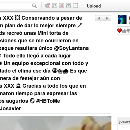
Upload
os XXX 💥 Conservando a pesar de
n plan de dar lo mejor siempre 🪄
 recreó unas Mini torta de
nsiones que se me ocurrieron en
mpaque resultara único @SoyLantana
 Todo ello llegó a cada lugar
 Un equipo excepcional con todo y
ado el clima ese día 😬⛈️🌧️ Es que
nera de festejar aún con
s XXX 🔮 Gracias a todo los que en
maron tiempo para expresar las
nos augurios 🪞 #HBToMe
Josavier
josavi