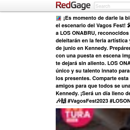
¡Es momento de darle la b
el escenario del Vagos Fest!
a LOS ONABRU, reconocidos ar
deleitarán en la feria artístic
de junio en Kennedy. Prepáren
con una puesta en escena imp
te dejará sin aliento. LOS ON
único y su talento innato par
los presentes. Comparte esta 
amigos para que todos se una
Kennedy. ¡Será un día lleno 
🎶🙌 #VagosFest2023 #LOSO