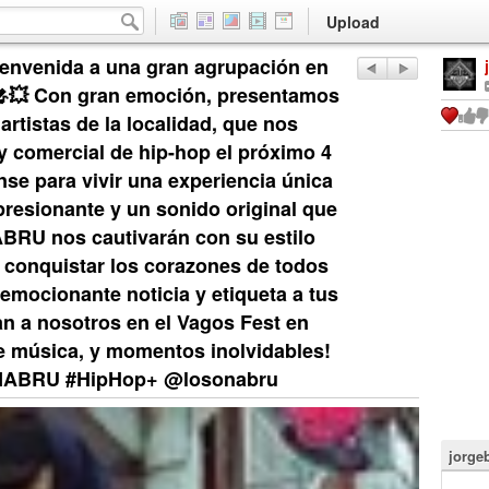
Upload
ienvenida a una gran agrupación en
 🎤💥 Con gran emoción, presentamos
tistas de la localidad, que nos
a y comercial de hip-hop el próximo 4
se para vivir una experiencia única
resionante y un sonido original que
ABRU nos cautivarán con su estilo
a conquistar los corazones de todos
emocionante noticia y etiqueta a tus
n a nosotros en el Vagos Fest en
de música, y momentos inolvidables!
NABRU #HipHop+ @losonabru
jorge