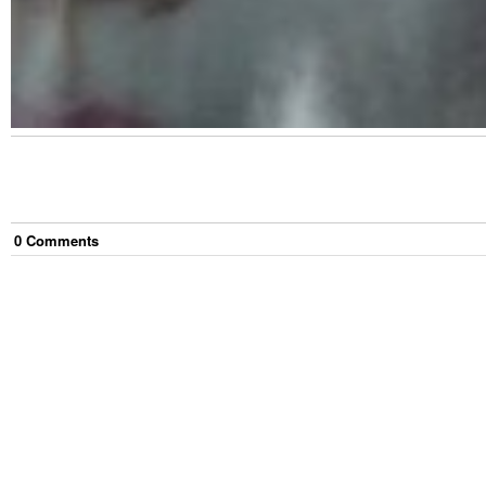
0
Comment
s