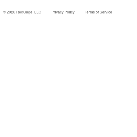
©
2026
RedGage, LLC
Privacy Policy
Terms of Service