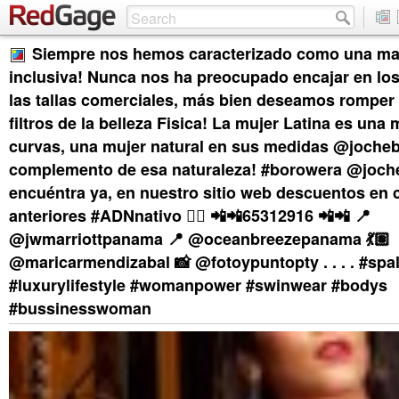
Siempre nos hemos caracterizado como una mar
inclusiva! Nunca nos ha preocupado encajar en lo
las tallas comerciales, más bien deseamos romper
filtros de la belleza Fisica! La mujer Latina es una 
curvas, una mujer natural en sus medidas @jocheb
complemento de esa naturaleza! #borowera @joch
encuéntra ya, en nuestro sitio web descuentos en 
anteriores #ADNnativo 👉🏻 📲📲65312916 📲📲 📍
@jwmarriottpanama 📍 @oceanbreezepanama 💃🏽
@maricarmendizabal 📸 @fotoypuntopty . . . . #spa
#luxurylifestyle #womanpower #swinwear #bodys
#bussinesswoman