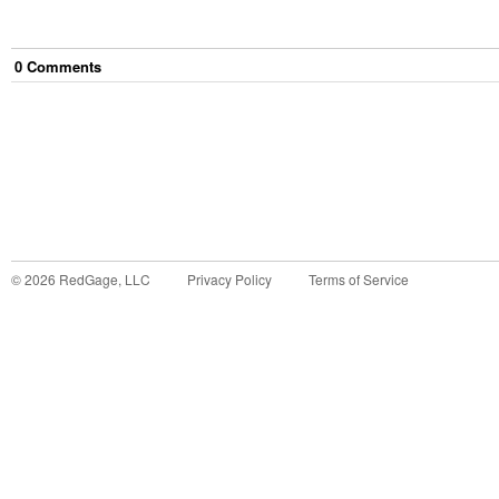
0
Comment
s
©
2026
RedGage, LLC
Privacy Policy
Terms of Service