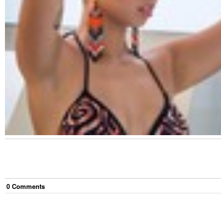
0
Comment
s