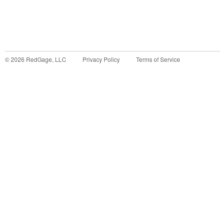
©
2026
RedGage, LLC
Privacy Policy
Terms of Service