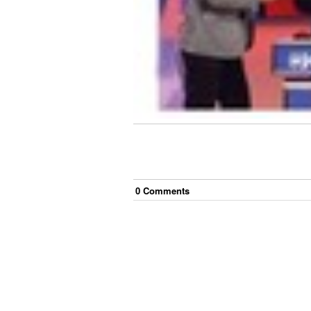
0
Comment
s