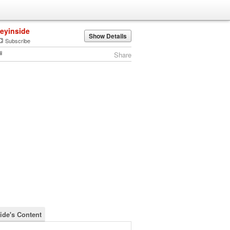
jeyinside
Show Details
Subscribe
Share
side's Content