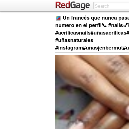
Un francés que nunca pasa
numero en el perfil📞 #nails💅
#acrilicasnails#uñasacrilica
#uñasnaturales
#instagram#uñasjenbermut#uñ