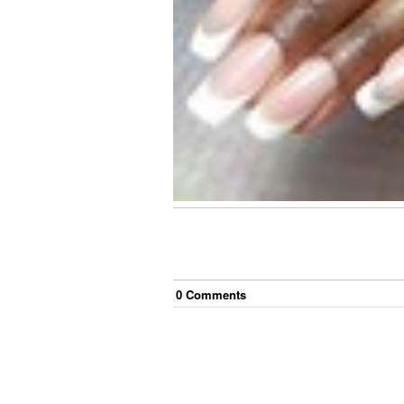
0
Comment
s