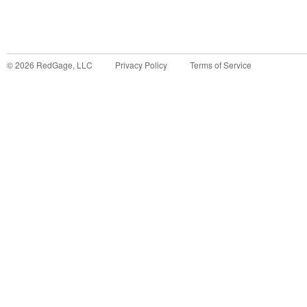
©
2026
RedGage, LLC
Privacy Policy
Terms of Service