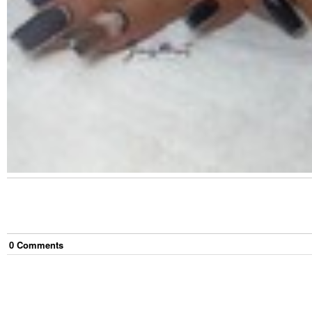
0
Comment
s