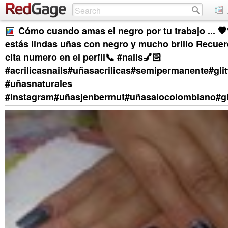
Cómo cuando amas el negro por tu trabajo ... 🖤
estás lindas uñas con negro y mucho brillo Recuer
cita numero en el perfil📞 #nails💅🏻
#acrilicasnails#uñasacrilicas#semipermanente#glit
#uñasnaturales
#instagram#uñasjenbermut#uñasalocolombiano#gli