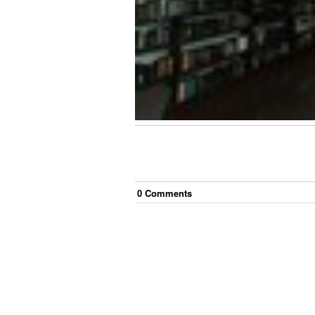
0
Comment
s