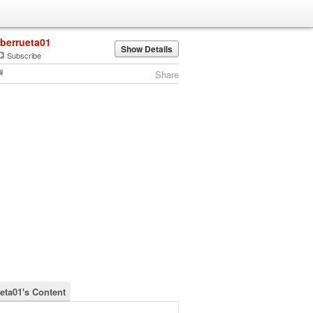
jberrueta01
Show Details
Subscribe
Share
ueta01's Content