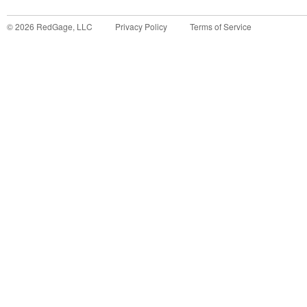
©
2026
RedGage, LLC
Privacy Policy
Terms of Service