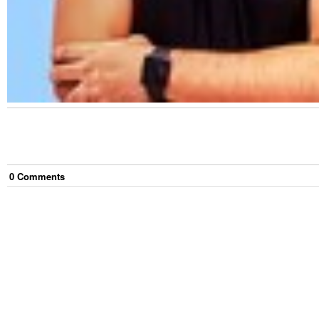
0
Comment
s