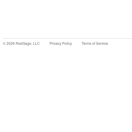
©
2026
RedGage, LLC
Privacy Policy
Terms of Service