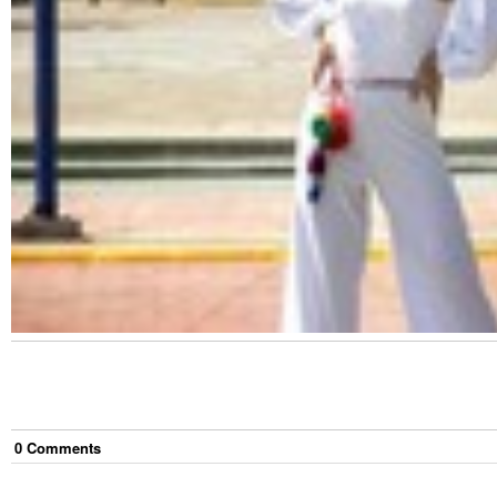
0
Comment
s