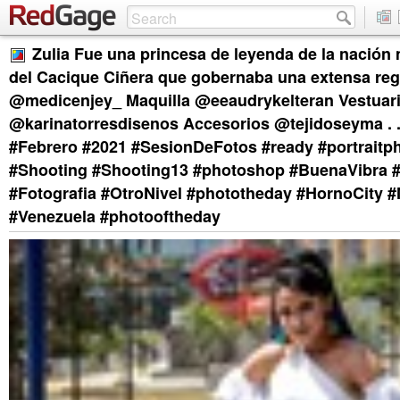
Zulia Fue una princesa de leyenda de la nación m
del Cacique Ciñera que gobernaba una extensa reg
@medicenjey_ Maquilla @eeaudrykelteran Vestuar
@karinatorresdisenos Accesorios @tejidoseyma . .
#Febrero #2021 #SesionDeFotos #ready #portraitp
#Shooting #Shooting13 #photoshop #BuenaVibra 
#Fotografia #OtroNivel #phototheday #HornoCity 
#Venezuela #photooftheday