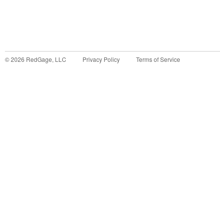
©
2026
RedGage, LLC
Privacy Policy
Terms of Service