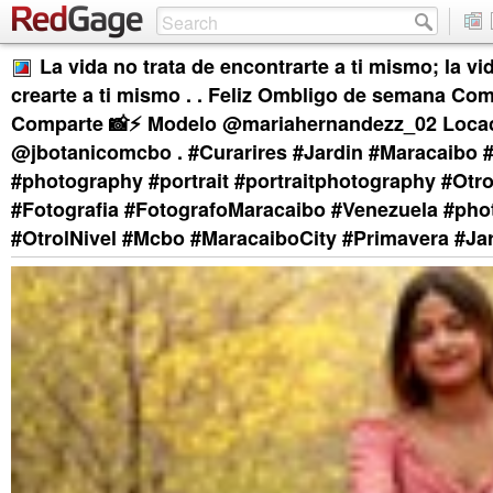
La vida no trata de encontrarte a ti mismo; la vid
crearte a ti mismo . . Feliz Ombligo de semana Co
Comparte 📸⚡ Modelo @mariahernandezz_02 Loca
@jbotanicomcbo . #Curarires #Jardin #Maracaibo #
#photography #portrait #portraitphotography #Otro
#Fotografia #FotografoMaracaibo #Venezuela #pho
#OtrolNivel #Mcbo #MaracaiboCity #Primavera #Ja