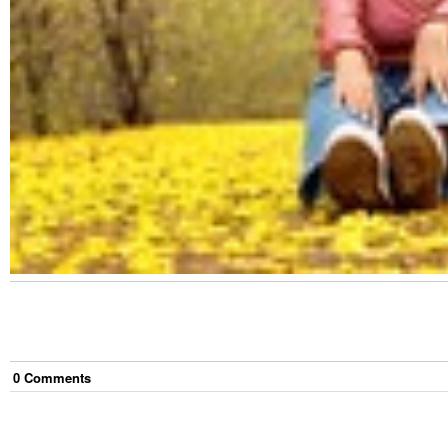
0
Comment
s