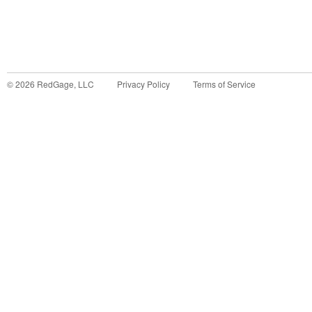
©
2026
RedGage, LLC
Privacy Policy
Terms of Service