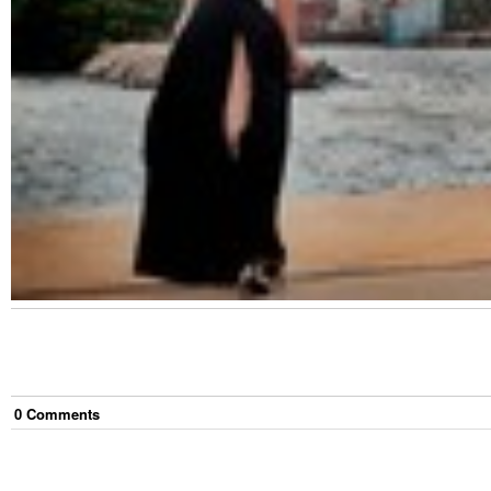
0
Comment
s