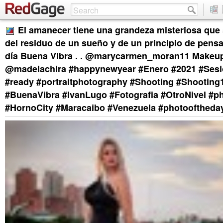
El amanecer tiene una grandeza misteriosa qu
del residuo de un sueño y de un principio de pens
día Buena Vibra . . @marycarmen_moran11 Makeu
@madelachira #happynewyear #Enero #2021 #Ses
#ready #portraitphotography #Shooting #Shootin
#BuenaVibra #IvanLugo #Fotografia #OtroNivel #p
#HornoCity #Maracaibo #Venezuela #photooftheda