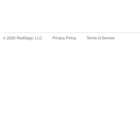
©
2026
RedGage, LLC
Privacy Policy
Terms of Service