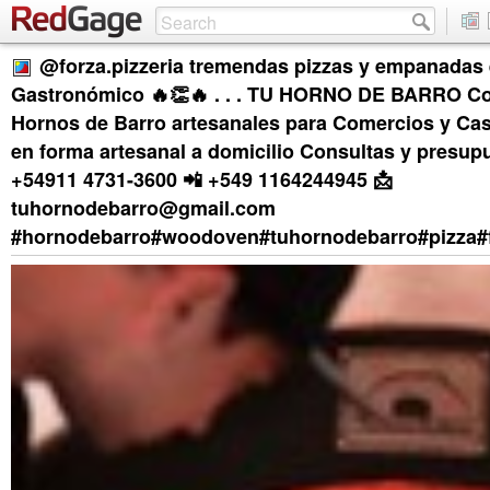
@forza.pizzeria tremendas pizzas y empanadas
Gastronómico 🔥👏🔥 . . . TU HORNO DE BARRO Co
Hornos de Barro artesanales para Comercios y Cas
en forma artesanal a domicilio Consultas y presupu
+54911 4731-3600 📲 +549 1164244945 📩
tuhornodebarro@gmail.com
#hornodebarro#woodoven#tuhornodebarro#pizza#fo