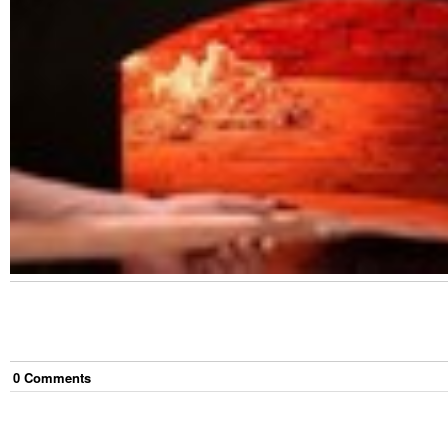
0
Comment
s