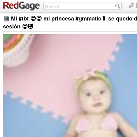
Mi #tbt 😍😍 mi princesa #gmmatic🍼 se quedo d
sesión 😊🤣