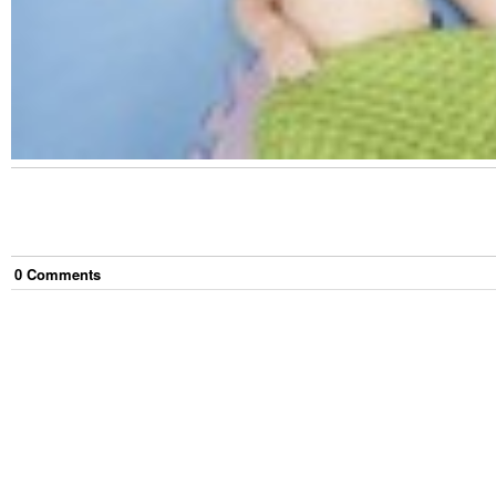
0
Comment
s