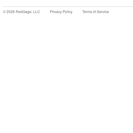
©
2026
RedGage, LLC
Privacy Policy
Terms of Service