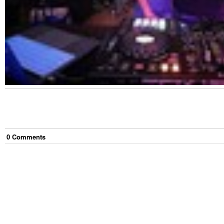
0
Comment
s