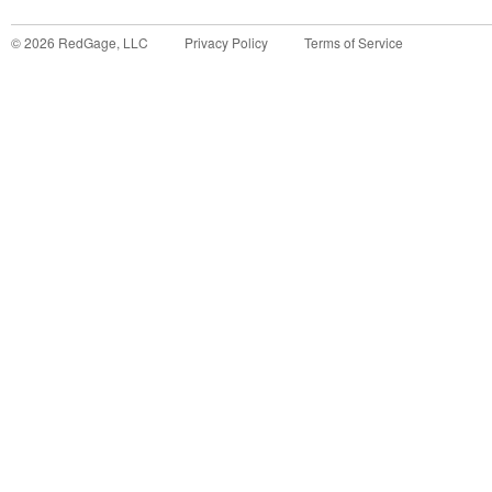
©
2026
RedGage, LLC
Privacy Policy
Terms of Service