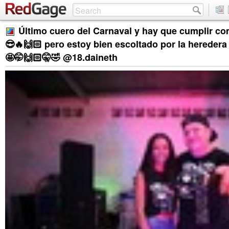
Último cuero del Carnaval y hay que cumplir c
😎🔥🙌🏻 pero estoy bien escoltado por la hereder
🤩🤭🙌🏻🤫🤣 @18.daineth