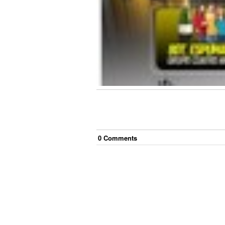
0
Comment
s