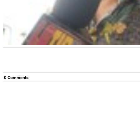
0
Comment
s