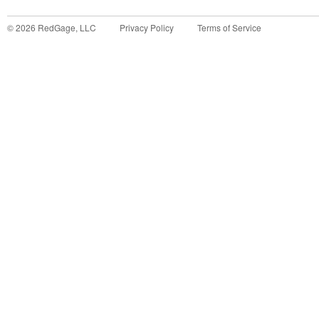
©
2026
RedGage, LLC
Privacy Policy
Terms of Service