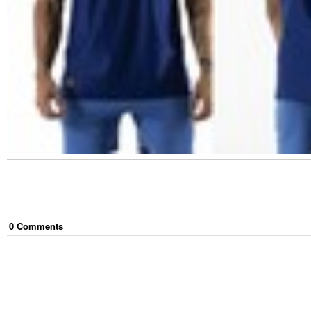
0
Comment
s