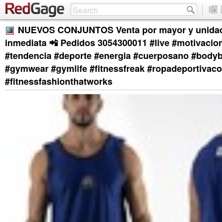
NUEVOS CONJUNTOS Venta por mayor y unidad
inmediata 📲 Pedidos 3054300011 #live #motivacion
#tendencia #deporte #energia #cuerposano #bodyb
#gymwear #gymlife #fitnessfreak #ropadeportivac
#fitnessfashionthatworks