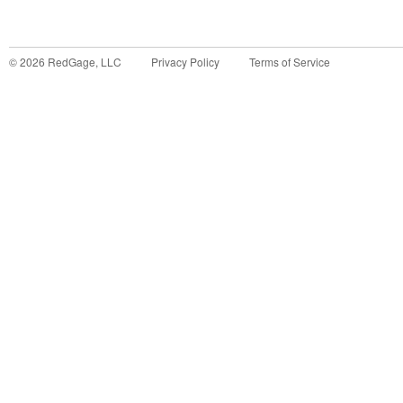
©
2026
RedGage, LLC
Privacy Policy
Terms of Service