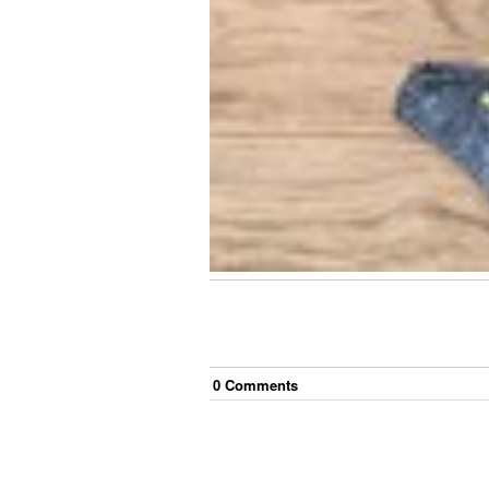
0
Comment
s