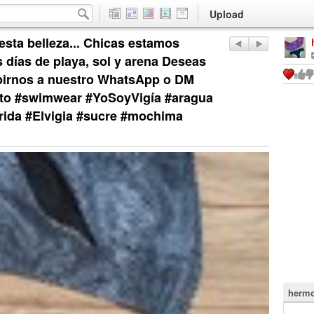
Upload
esta belleza... Chicas estamos
 días de playa, sol y arena Deseas
íbirnos a nuestro WhatsApp o DM
o #swimwear #YoSoyVigía #aragua
ida #Elvigia #sucre #mochima
hermo