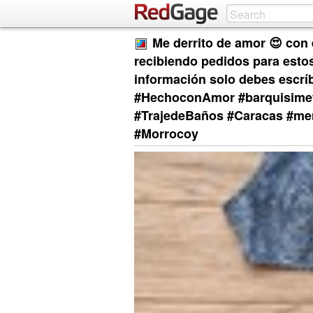
Me derrito de amor 😍 con 
recibiendo pedidos para estos
información solo debes escr
#HechoconAmor #barquisimet
#TrajedeBaños #Caracas #mer
#Morrocoy