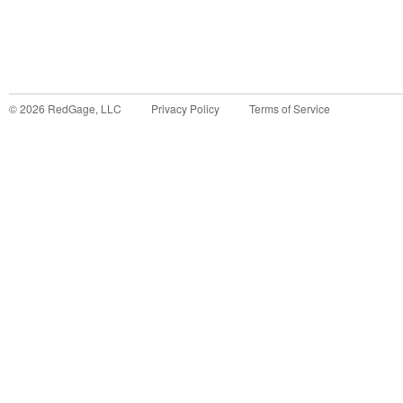
©
2026
RedGage, LLC
Privacy Policy
Terms of Service