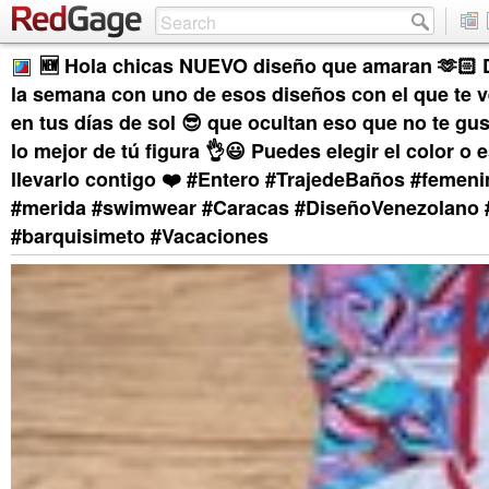
🆕 Hola chicas NUEVO diseño que amaran 🫶🏻 
la semana con uno de esos diseños con el que te v
en tus días de sol 😎 que ocultan eso que no te gus
lo mejor de tú figura 👌😃 Puedes elegir el color o
llevarlo contigo ❤️ #Entero #TrajedeBaños #femen
#merida #swimwear #Caracas #DiseñoVenezolano #
#barquisimeto #Vacaciones