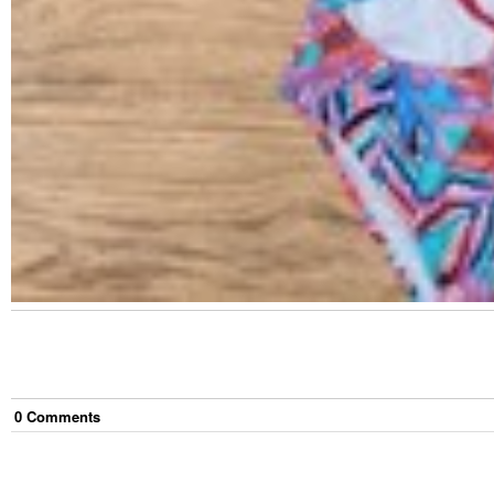
0
Comment
s