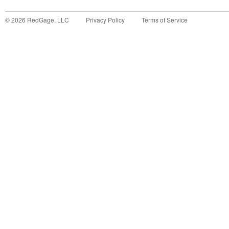
©
2026
RedGage, LLC
Privacy Policy
Terms of Service