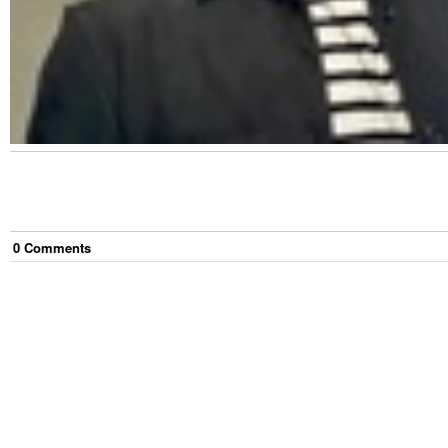
0
Comment
s