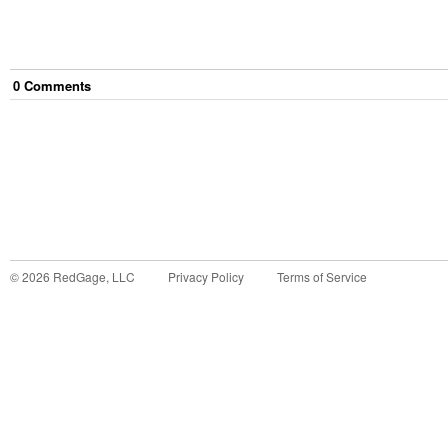
0
Comment
s
©
2026
RedGage, LLC
Privacy Policy
Terms of Service