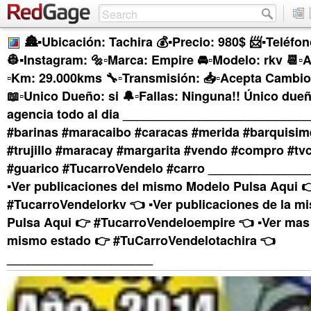
🏯▪Ubicación: Tachira 💰▪Precio: 980$ 📨▪Teléfo
👷▪Instagram: 🔩▫Marca: Empire 🚘▫Modelo: rkv 📆▫
▫Km: 29.000kms 🔧▫Transmisión: 📥▫Acepta Cambio:
📖▫Unico Dueño: si 🔔▫Fallas: Ninguna!! Único dueñ
agencia todo al dia ___________________________
#barinas #maracaibo #caracas #merida #barquisim
#trujillo #maracay #margarita #vendo #compro #tv
#guarico #TucarroVendelo #carro ______________
▪︎Ver publicaciones del mismo Modelo Pulsa Aqui 
#TucarroVendelorkv 👈 ▪︎Ver publicaciones de la 
Pulsa Aqui 👉 #TucarroVendeloempire 👈 ▪︎Ver mas
mismo estado 👉 #TuCarroVendelotachira 👈
_____________________