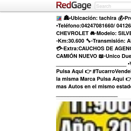
🏯▪Ubicación: tachira 💰▪Pr
▪Teléfono:04247081660/ 04126
CHEVROLET 🚘▫Modelo: SILVE
▫Km:30.600 🔧▫Transmisión:
💳▫Extra:CAUCHOS DE AGENC
CAMIÓN NUEVO 📖▫Unico Dueñ
________________________ ▪︎
Pulsa Aqui 👉 #TucarroVendel
la misma Marca Pulsa Aqui 👉
mas Autos en el mismo estad
_____________________