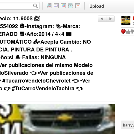
Upload
ecio: 11.900$ 📨
554092 👷▪Instagram: 🔩▫Marca:
RADO 📆▫Año:2014 / 4×4 📟
 AUTOMÁTICO 📥▫Acepta Cambio: NO
IA. PINTURA DE PINTURA .
o:si 🔔▫Fallas: NINGUNA
Ver publicaciones del mismo Modelo
oSilverado 👈 ▪︎Ver publicaciones de
 #TucarroVendeloChevrolet 👈 ▪︎Ver
o 👉 #TuCarroVendeloTachira 👈
harry