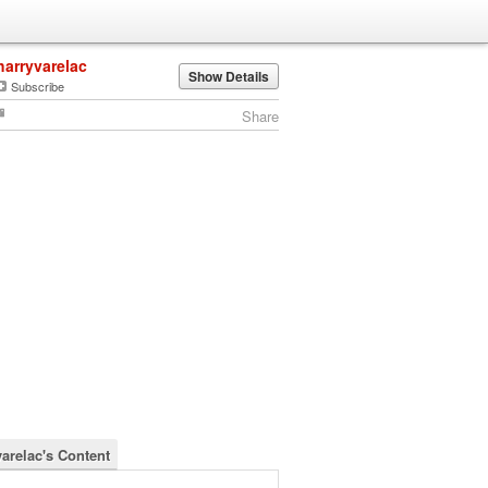
harryvarelac
Show Details
Subscribe
Share
varelac's Content