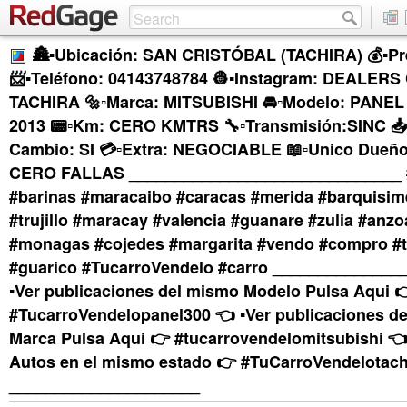
🏯▪Ubicación: SAN CRISTÓBAL (TACHIRA) 💰▪Pre
📨▪Teléfono: 04143748784 👷▪Instagram: DEALER
TACHIRA 🔩▫Marca: MITSUBISHI 🚘▫Modelo: PANEL 
2013 📟▫Km: CERO KMTRS 🔧▫Transmisión:SINC 📥
Cambio: SI 💳▫Extra: NEGOCIABLE 📖▫Unico Dueño: 
CERO FALLAS ______________________________ #
#barinas #maracaibo #caracas #merida #barquisim
#trujillo #maracay #valencia #guanare #zulia #anzo
#monagas #cojedes #margarita #vendo #compro #t
#guarico #TucarroVendelo #carro ______________
▪︎Ver publicaciones del mismo Modelo Pulsa Aqui 
#TucarroVendelopanel300 👈 ▪︎Ver publicaciones d
Marca Pulsa Aqui 👉 #tucarrovendelomitsubishi 👈
Autos en el mismo estado 👉 #TuCarroVendelotach
_____________________