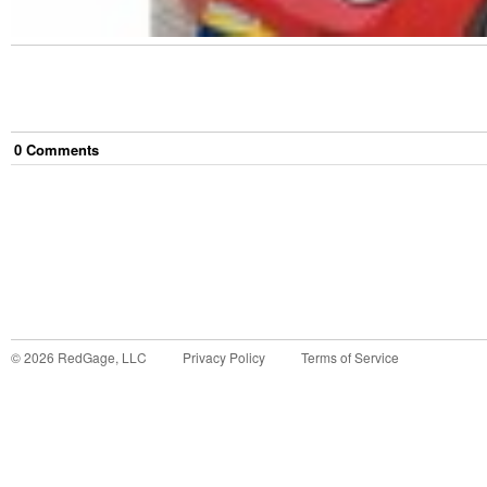
0
Comment
s
©
2026
RedGage, LLC
Privacy Policy
Terms of Service