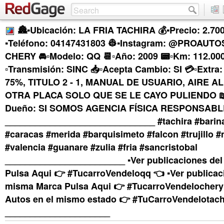
🏯▪Ubicación: LA FRIA TACHIRA 💰▪Precio: 2.700
▪Teléfono: 04147431803 👷▪Instagram: @PROAUTO
CHERY 🚘▫Modelo: QQ 📆▫Año: 2009 📟▫Km: 112.000
▫Transmisión: SINC 📥▫Acepta Cambio: SI 💳▫Extr
75%, TITULO 2 - 1, MANUAL DE USUARIO, AIRE AL
OTRA PLACA SOLO QUE SE LE CAYO PULIENDO 
Dueño: SI SOMOS AGENCIA FÍSICA RESPONSABLE 
______________________________ #tachira #barin
#caracas #merida #barquisimeto #falcon #trujillo 
#valencia #guanare #zulia #fria #sancristobal
________________________ ▪︎Ver publicaciones de
Pulsa Aqui 👉 #TucarroVendeloqq 👈 ▪︎Ver publicac
misma Marca Pulsa Aqui 👉 #TucarroVendelochery 
Autos en el mismo estado 👉 #TuCarroVendelotach
_____________________