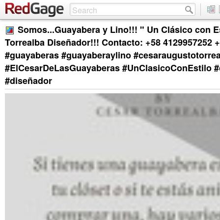
Somos...Guayabera y Lino!!! " Un Clásico con E
Torrealba Diseñador!!! Contacto: +58 4129957252 
#guayaberas #guayaberaylino #cesaraugustotorre
#ElCesarDeLasGuayaberas #UnClasicoConEstilo #
#diseñador