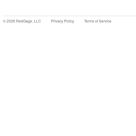
©
2026
RedGage, LLC
Privacy Policy
Terms of Service