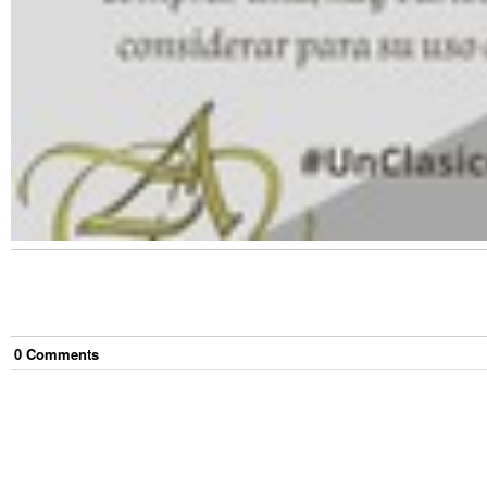
0
Comment
s