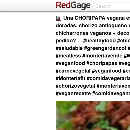
Una CHORIPAPA vegana es
doradas, chorizo antioqueño v
chicharrones veganos + decor
pedido? . . #healthyfood #ch
#saludable #greengardencol
#meatless #monteriavende #M
#veganfood #choripapas #veg
#carnevegetal #veganfood #c
#Monteríafit #comidavegetar
#chorizovegetal #monteriaven
#veganrecette #comidavegan