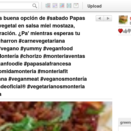
Upload
 buena opción de #sabado Papas
egetal en salsa miel mostaza,
ación. ¿Pa' mientras esperas tu
icharron #carnevegetariana
 #vegano #yummy #veganfood
ontería #chorizo #monteriaventas
anfoodie #papasalafrancesa
omidamonteria #monteriafit
iana #veganmeat #veganosmontería
deoficial®️ #vegetarianosmonteria
a
green