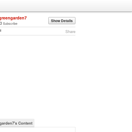
greengarden7
Show Details
Subscribe
Share
garden7's Content