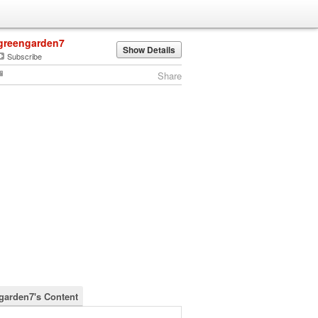
greengarden7
Show Details
Subscribe
Share
garden7's Content