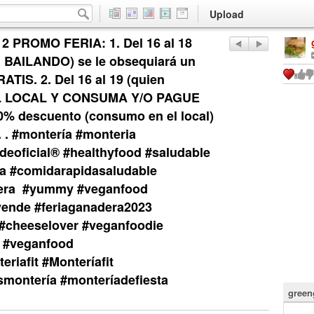
Upload
 PROMO FERIA: 1. Del 16 al 18
l BAILANDO) se le obsequiará un
TIS. 2. Del 16 al 19 (quien
 LOCAL Y CONSUMA Y/O PAGUE
 descuento (consumo en el local)
. . #montería #monteria
eoficial®️ #healthyfood #saludable
ía #comidarapidasaludable
dera #yummy #veganfood
ende #feriaganadera2023
#cheeselover #veganfoodie
e #veganfood
riafit #Monteríafit
montería #monteríadefiesta
green