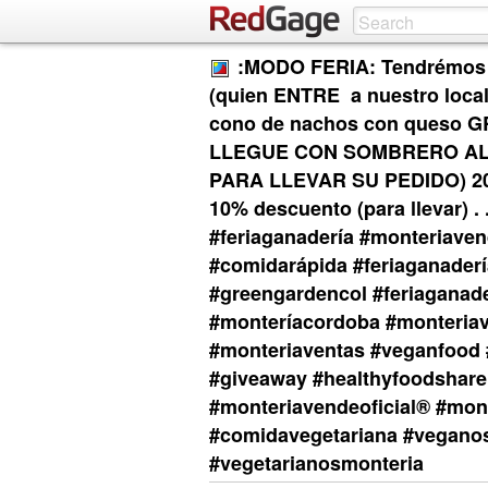
:MODO FERIA: Tendrémos 2
(quien ENTRE a nuestro loca
cono de nachos con queso GRA
LLEGUE CON SOMBRERO AL
PARA LLEVAR SU PEDIDO) 20%
10% descuento (para llevar) . 
#feriaganadería #monteriavend
#comidarápida #feriaganader
#greengardencol #feriagana
#monteríacordoba #monteriav
#monteriaventas #veganfood 
#giveaway #healthyfoodshar
#monteriavendeoficial® #monte
#comidavegetariana #veganos
#vegetarianosmonteria