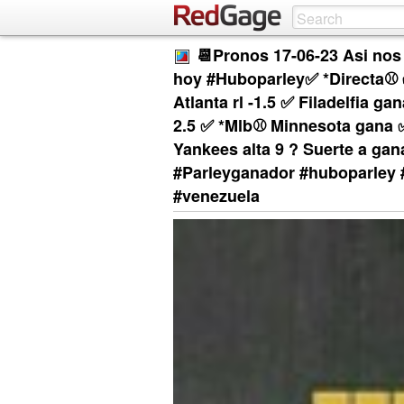
📆Pronos 17-06-23 Asi nos 
hoy #Huboparley✅️ *Directa⚾ ✅
Atlanta rl -1.5 ✅️ Filadelfia gan
2.5 ✅️ *Mlb⚾️ Minnesota gana 
Yankees alta 9 ? Suerte a gan
#Parleyganador #huboparley #
#venezuela