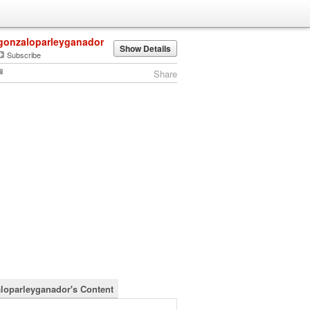
gonzaloparleyganador
Show Details
Subscribe
Share
loparleyganador's Content