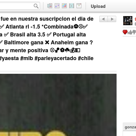
Upload
fue en nuestra suscripcion el dia de
️ Atlanta rl -1.5 *Combinada⚽️⚾️✅️
a ✅️ Brasil alta 3.5 ✅️ Portugal alta
✅️ Baltimore gana ❌️ Anaheim gana ?
ar y mente positiva ⚾🏀⚽☘️💰💵
yaesta #mlb #parleyacertado #chile
gonza