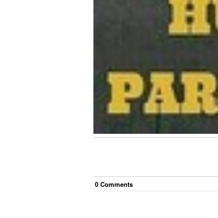
0
Comment
s