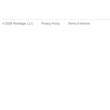
©
2026
RedGage, LLC
Privacy Policy
Terms of Service