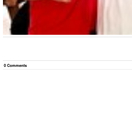
0
Comment
s