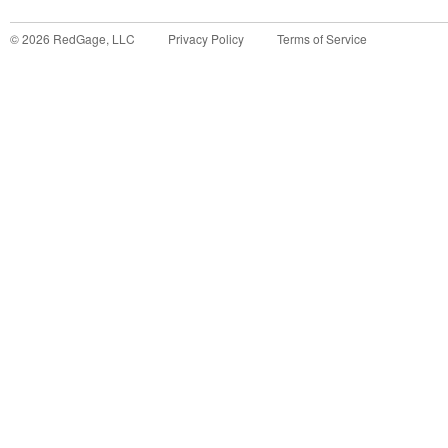
©
2026
RedGage, LLC
Privacy Policy
Terms of Service