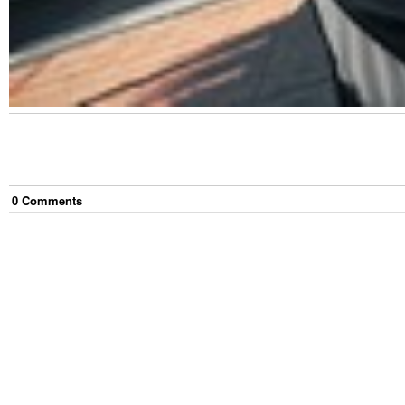
0
Comment
s