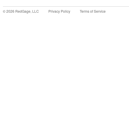
©
2026
RedGage, LLC
Privacy Policy
Terms of Service