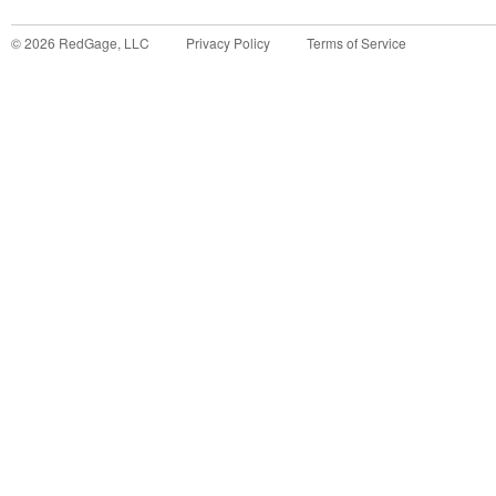
©
2026
RedGage, LLC
Privacy Policy
Terms of Service