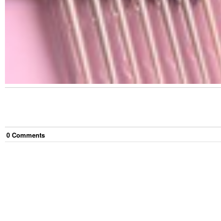
0
Comment
s