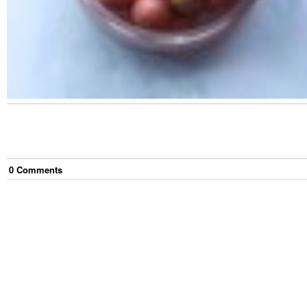
0
Comment
s