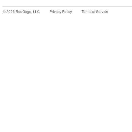
©
2026
RedGage, LLC
Privacy Policy
Terms of Service